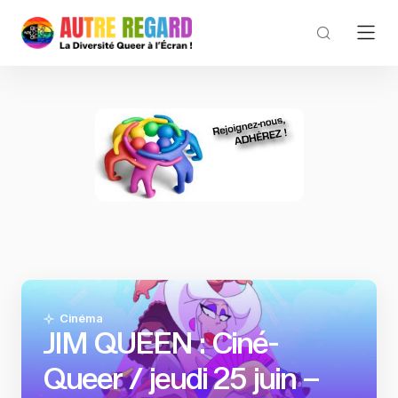
Cinéma
JIM QUEEN : Ciné-
Queer / jeudi 25 juin –