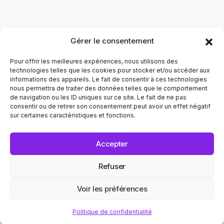
Gérer le consentement
Pour offrir les meilleures expériences, nous utilisons des
technologies telles que les cookies pour stocker et/ou accéder aux
informations des appareils. Le fait de consentir à ces technologies
nous permettra de traiter des données telles que le comportement
de navigation ou les ID uniques sur ce site. Le fait de ne pas
Contribuer à l'évolution des mentalités pour le respect
consentir ou de retirer son consentement peut avoir un effet négatif
envers les personnes LGBTQIA+. Informer et prévenir dans
sur certaines caractéristiques et fonctions.
tous les domaines liés au bien être de ces personnes.
POLITIQUE DE CONFIDENTIALITÉ
MENTIONS LÉGALES
Accepter
© 2025 Recap. All Rights Reserved.
Refuser
Voir les préférences
ON ✦ EGALITÉ
CINÉMA ✦ CON
Politique de confidentialité