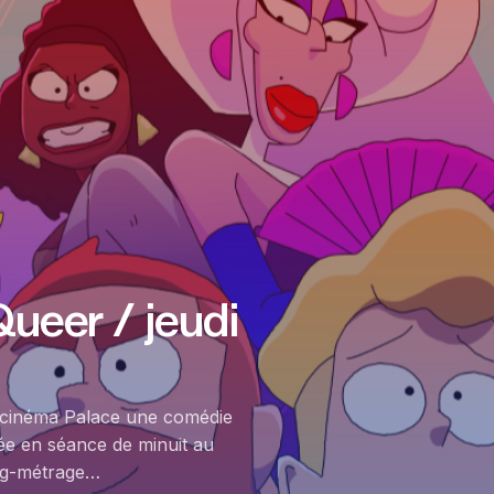
ueer / jeudi
 cinéma Palace une comédie
ée en séance de minuit au
ong-métrage…