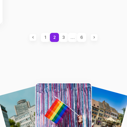
1
2
3
…
6