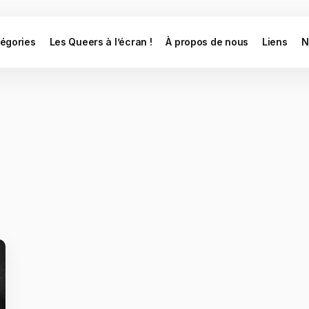
égories
Les Queers à l’écran !
À propos de nous
Liens
N