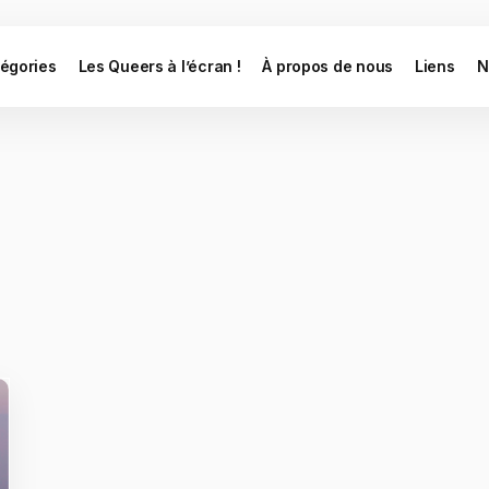
égories
Les Queers à l’écran !
À propos de nous
Liens
N