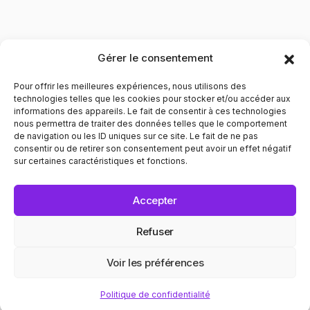
Gérer le consentement
Pour offrir les meilleures expériences, nous utilisons des
technologies telles que les cookies pour stocker et/ou accéder aux
informations des appareils. Le fait de consentir à ces technologies
nous permettra de traiter des données telles que le comportement
de navigation ou les ID uniques sur ce site. Le fait de ne pas
Contribuer à l'évolution des mentalités pour le respect
consentir ou de retirer son consentement peut avoir un effet négatif
envers les personnes LGBTQIA+. Informer et prévenir dans
sur certaines caractéristiques et fonctions.
tous les domaines liés au bien être de ces personnes.
POLITIQUE DE CONFIDENTIALITÉ
MENTIONS LÉGALES
Accepter
© 2025 Recap. All Rights Reserved.
Refuser
Voir les préférences
N ✦ EGALITÉ
CINÉMA ✦ CONV
Politique de confidentialité