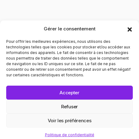
Gérer le consentement
Pour offrir les meilleures expériences, nous utilisons des
technologies telles que les cookies pour stocker et/ou accéder aux
informations des appareils. Le fait de consentir à ces technologies
nous permettra de traiter des données telles que le comportement
de navigation ou les ID uniques sur ce site. Le fait de ne pas
Contribuer à l'évolution des mentalités pour le respect
consentir ou de retirer son consentement peut avoir un effet négatif
envers les personnes LGBTQIA+. Informer et prévenir dans
sur certaines caractéristiques et fonctions.
tous les domaines liés au bien être de ces personnes.
POLITIQUE DE CONFIDENTIALITÉ
MENTIONS LÉGALES
Accepter
© 2025 Recap. All Rights Reserved.
Refuser
Voir les préférences
N ✦ EGALITÉ
CINÉMA ✦ CONV
Politique de confidentialité