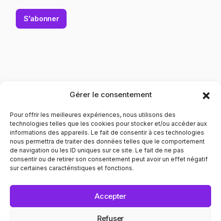
S'abonner
Gérer le consentement
Pour offrir les meilleures expériences, nous utilisons des
technologies telles que les cookies pour stocker et/ou accéder aux
informations des appareils. Le fait de consentir à ces technologies
nous permettra de traiter des données telles que le comportement
de navigation ou les ID uniques sur ce site. Le fait de ne pas
Contribuer à l'évolution des mentalités pour le respect
consentir ou de retirer son consentement peut avoir un effet négatif
envers les personnes LGBTQIA+. Informer et prévenir dans
sur certaines caractéristiques et fonctions.
tous les domaines liés au bien être de ces personnes.
POLITIQUE DE CONFIDENTIALITÉ
MENTIONS LÉGALES
Accepter
© 2025 Recap. All Rights Reserved.
Refuser