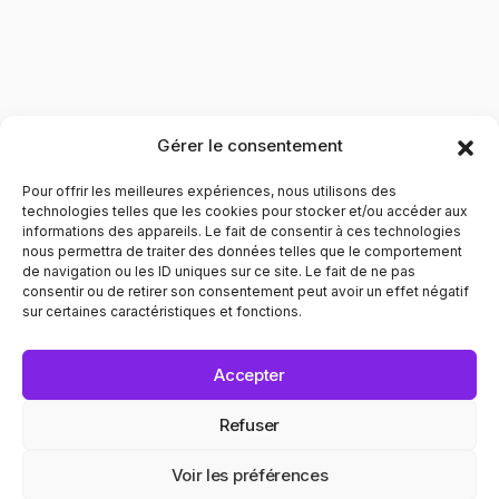
Gérer le consentement
Pour offrir les meilleures expériences, nous utilisons des
technologies telles que les cookies pour stocker et/ou accéder aux
informations des appareils. Le fait de consentir à ces technologies
nous permettra de traiter des données telles que le comportement
de navigation ou les ID uniques sur ce site. Le fait de ne pas
Contribuer à l'évolution des mentalités pour le respect
consentir ou de retirer son consentement peut avoir un effet négatif
envers les personnes LGBTQIA+. Informer et prévenir dans
sur certaines caractéristiques et fonctions.
tous les domaines liés au bien être de ces personnes.
POLITIQUE DE CONFIDENTIALITÉ
MENTIONS LÉGALES
Accepter
© 2025 Recap. All Rights Reserved.
Refuser
Voir les préférences