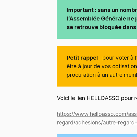
Important : sans un nomb
l’Assemblée Générale ne pe
se retrouve bloquée dans 
Petit rappel
: pour voter à 
être à jour de vos cotisati
procuration à un autre mem
Voici le lien HELLOASSO pour ré
https://www.helloasso.com/asso
regard/adhesions/autre-regard