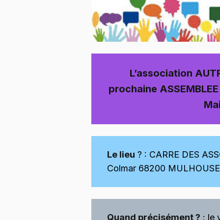
L’association AUT
prochaine ASSEMBLEE 
Ma
Le lieu
? : CARRE DES ASS
Colmar 68200 MULHOUSE – 
Quand précisément ?
: le