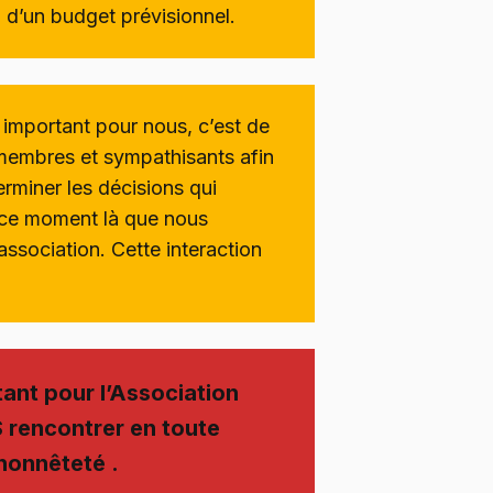
n d’un budget prévisionnel.
ès important pour nous, c’est de
membres et sympathisants afin
rminer les décisions qui
à ce moment là que nous
’association. Cette interaction
ant pour l’Association
rencontrer en toute
 honnêteté .