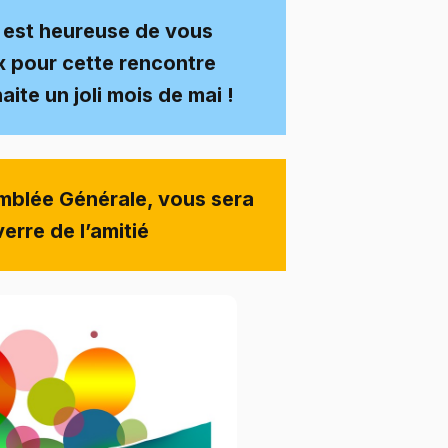
 est heureuse de vous
 pour cette rencontre
ite un joli mois de mai !
emblée Générale, vous sera
erre de l’amitié