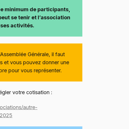
re minimum de participants,
ut se tenir et l’association
ses activités.
l’Assemblée Générale, il faut
ons et vous pouvez donner une
bre pour vous représenter.
gler votre cotisation :
ciations/autre-
-2025