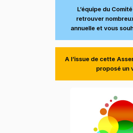
L’équipe du Comité
retrouver nombreux
annuelle et vous souha
A l’issue de cette Ass
proposé un v