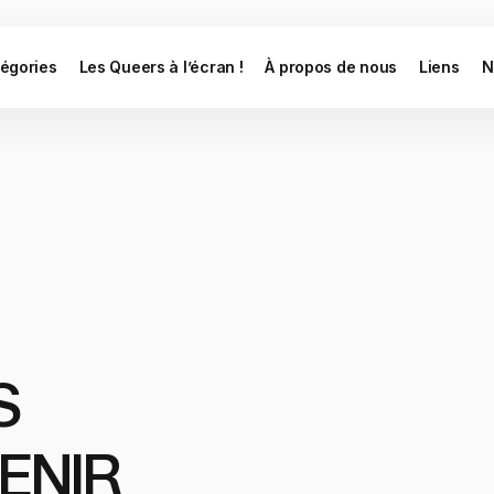
égories
Les Queers à l’écran !
À propos de nous
Liens
N
S
ENIR