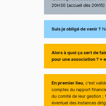
20H30 (accueil dès 20h15)
Suis je obligé de venir ?
No
Alors à quoi ça sert de f
pour une association ? » e
En premier lieu
, c’est valid
comptes du rapport financi
du comité de leur gestion ;
éventuel des instances dirig