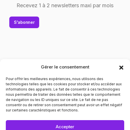
Recevez 1 à 2 newsletters maxi par mois
S'abonner
Gérer le consentement
Pour offrir les meilleures expériences, nous utilisons des
technologies telles que les cookies pour stocker et/ou accéder aux
informations des appareils. Le fait de consentir à ces technologies
nous permettra de traiter des données telles que le comportement
de navigation ou les ID uniques sur ce site. Le fait de ne pas
Contribuer à l'évolution des mentalités pour le respect
consentir ou de retirer son consentement peut avoir un effet négatif
envers les personnes LGBTQIA+. Informer et prévenir dans
sur certaines caractéristiques et fonctions.
tous les domaines liés au bien être de ces personnes.
POLITIQUE DE CONFIDENTIALITÉ
MENTIONS LÉGALES
Accepter