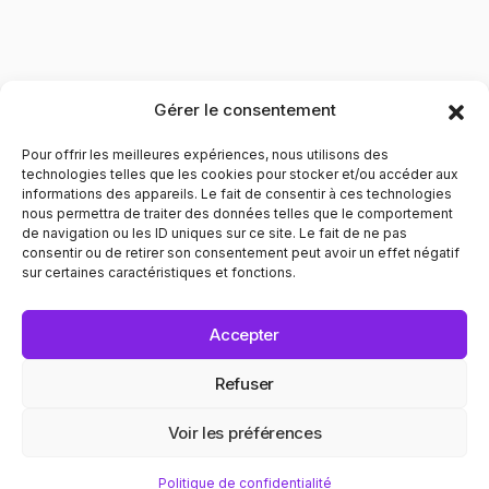
Gérer le consentement
Pour offrir les meilleures expériences, nous utilisons des
technologies telles que les cookies pour stocker et/ou accéder aux
informations des appareils. Le fait de consentir à ces technologies
nous permettra de traiter des données telles que le comportement
de navigation ou les ID uniques sur ce site. Le fait de ne pas
Contribuer à l'évolution des mentalités pour le respect
consentir ou de retirer son consentement peut avoir un effet négatif
envers les personnes LGBTQIA+. Informer et prévenir dans
sur certaines caractéristiques et fonctions.
tous les domaines liés au bien être de ces personnes.
POLITIQUE DE CONFIDENTIALITÉ
MENTIONS LÉGALES
Accepter
© 2025 Recap. All Rights Reserved.
Refuser
Voir les préférences
 EGALITÉ
CINÉMA ✦ CONVIV
Politique de confidentialité