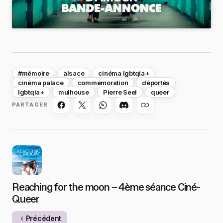
#mémoire
alsace
cinéma lgbtqia+
cinéma palace
commémoration
déportés
lgbtqia+
mulhouse
Pierre Seel
queer
PARTAGER
Reaching for the moon – 4ème séance Ciné-
Queer
Précédent