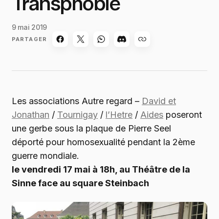
Transphobie
9 mai 2019
PARTAGER
Les associations Autre regard –
David et
Jonathan
/
Tournigay
/
l’Hetre
/
Aides
poseront
une gerbe sous la plaque de Pierre Seel
déporté pour homosexualité pendant la 2ème
guerre mondiale.
le vendredi 17 mai à 18h, au Théâtre de la
Sinne face au square Steinbach