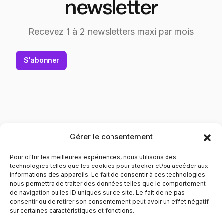
newsletter
Recevez 1 à 2 newsletters maxi par mois
S'abonner
Gérer le consentement
Pour offrir les meilleures expériences, nous utilisons des
technologies telles que les cookies pour stocker et/ou accéder aux
informations des appareils. Le fait de consentir à ces technologies
nous permettra de traiter des données telles que le comportement
de navigation ou les ID uniques sur ce site. Le fait de ne pas
Contribuer à l'évolution des mentalités pour le respect
consentir ou de retirer son consentement peut avoir un effet négatif
envers les personnes LGBTQIA+. Informer et prévenir dans
sur certaines caractéristiques et fonctions.
tous les domaines liés au bien être de ces personnes.