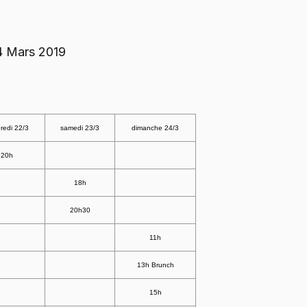
4 Mars 2019
redi 22/3
samedi 23/3
dimanche 24/3
20h
18h
20h30
11h
13h Brunch
15h