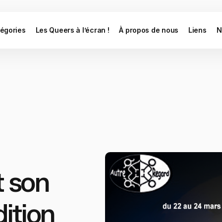
égories
Les Queers à l’écran !
À propos de nous
Liens
N
t son
ition