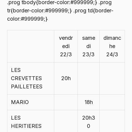
.prog tbody{border-color:#999999;} .prog
tr{border-color:#999999;} .prog td{border-
color:#999999;}
vendr
same
dimanc
edi
di
he
22/3
23/3
24/3
LES
CREVETTES
20h
PAILLETEES
MARIO
18h
LES
20h3
HERITIERES
0