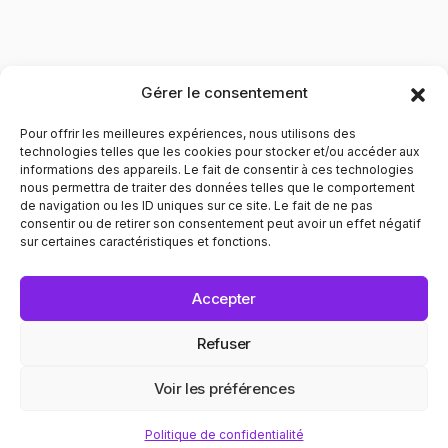
Gérer le consentement
Pour offrir les meilleures expériences, nous utilisons des
technologies telles que les cookies pour stocker et/ou accéder aux
informations des appareils. Le fait de consentir à ces technologies
nous permettra de traiter des données telles que le comportement
de navigation ou les ID uniques sur ce site. Le fait de ne pas
Contribuer à l'évolution des mentalités pour le respect
consentir ou de retirer son consentement peut avoir un effet négatif
envers les personnes LGBTQIA+. Informer et prévenir dans
sur certaines caractéristiques et fonctions.
tous les domaines liés au bien être de ces personnes.
POLITIQUE DE CONFIDENTIALITÉ
MENTIONS LÉGALES
Accepter
© 2025 Recap. All Rights Reserved.
Refuser
Voir les préférences
 ✦ EGALITÉ
CINÉMA ✦ CONVI
Politique de confidentialité