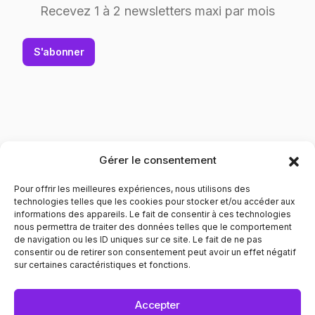
Recevez 1 à 2 newsletters maxi par mois
S'abonner
Gérer le consentement
Pour offrir les meilleures expériences, nous utilisons des
technologies telles que les cookies pour stocker et/ou accéder aux
informations des appareils. Le fait de consentir à ces technologies
nous permettra de traiter des données telles que le comportement
de navigation ou les ID uniques sur ce site. Le fait de ne pas
Contribuer à l'évolution des mentalités pour le respect
consentir ou de retirer son consentement peut avoir un effet négatif
envers les personnes LGBTQIA+. Informer et prévenir dans
sur certaines caractéristiques et fonctions.
tous les domaines liés au bien être de ces personnes.
POLITIQUE DE CONFIDENTIALITÉ
MENTIONS LÉGALES
Accepter