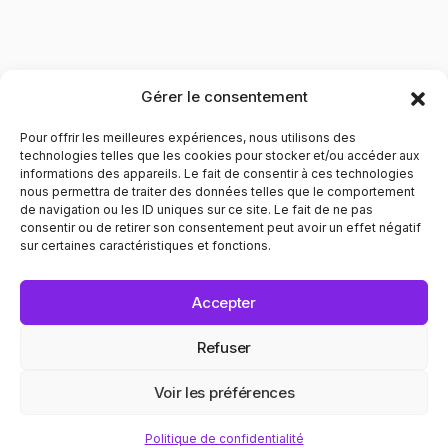
Gérer le consentement
Pour offrir les meilleures expériences, nous utilisons des
technologies telles que les cookies pour stocker et/ou accéder aux
informations des appareils. Le fait de consentir à ces technologies
nous permettra de traiter des données telles que le comportement
de navigation ou les ID uniques sur ce site. Le fait de ne pas
Contribuer à l'évolution des mentalités pour le respect
consentir ou de retirer son consentement peut avoir un effet négatif
envers les personnes LGBTQIA+. Informer et prévenir dans
sur certaines caractéristiques et fonctions.
tous les domaines liés au bien être de ces personnes.
POLITIQUE DE CONFIDENTIALITÉ
MENTIONS LÉGALES
Accepter
© 2025 Recap. All Rights Reserved.
Refuser
Voir les préférences
✦ EGALITÉ
CINÉMA ✦ CONVIV
Politique de confidentialité